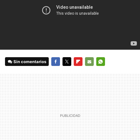
Sin comentarios
FACEBOOK
TWITTER
FLIPBOARD
E-
WHATSAPP
MAIL