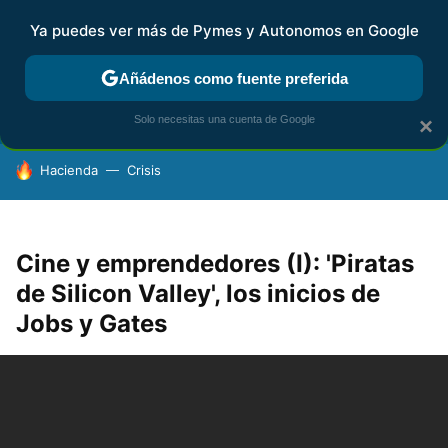
Ya puedes ver más de Pymes y Autonomos en Google
FISCALIDAD Y CONTABILIDAD
KIT DIGITAL
RENTA
AG
Añádenos como fuente preferida
Solo necesitas una cuenta de Google
×
HOY SE HABLA DE
Hacienda
Crisis
Cine y emprendedores (I): 'Piratas
de Silicon Valley', los inicios de
Jobs y Gates