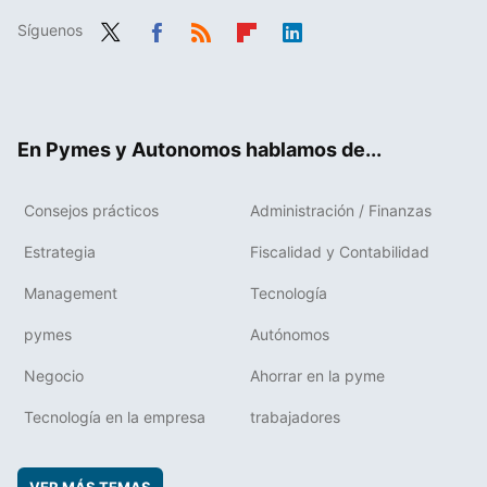
Síguenos
Twit
Fac
RSS
Flip
Link
ter
ebo
boa
edIn
ok
rd
En Pymes y Autonomos hablamos de...
Consejos prácticos
Administración / Finanzas
Estrategia
Fiscalidad y Contabilidad
Management
Tecnología
pymes
Autónomos
Negocio
Ahorrar en la pyme
Tecnología en la empresa
trabajadores