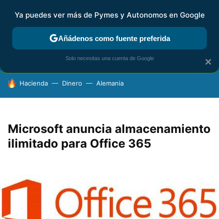
Ya puedes ver más de Pymes y Autonomos en Google
FISCALIDAD Y CONTABILIDAD
KIT DIGITAL
RENTA
AG
Añádenos como fuente preferida
Solo necesitas una cuenta de Google
×
HOY SE HABLA DE
Hacienda
Dinero
Alemania
Microsoft anuncia almacenamiento
ilimitado para Office 365