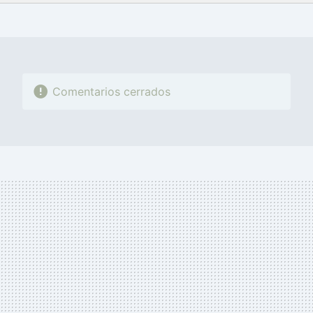
FACEBOOK
TWITTER
FLIPBOARD
E-
WHATSAPP
MAIL
Comentarios cerrados