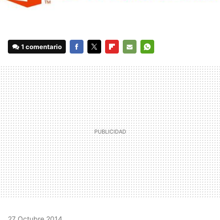
1 comentario
FACEBOOK
TWITTER
FLIPBOARD
E-
WHATSAPP
MAIL
27 Octubre 2014