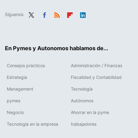
Síguenos
Twit
Fac
RSS
Flip
Link
ter
ebo
boa
edIn
ok
rd
En Pymes y Autonomos hablamos de...
Consejos prácticos
Administración / Finanzas
Estrategia
Fiscalidad y Contabilidad
Management
Tecnología
pymes
Autónomos
Negocio
Ahorrar en la pyme
Tecnología en la empresa
trabajadores