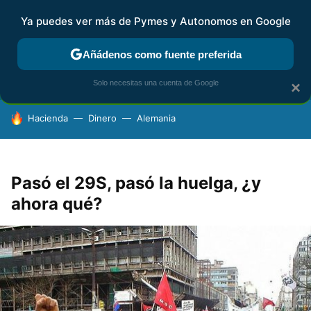
Ya puedes ver más de Pymes y Autonomos en Google
FISCALIDAD Y CONTABILIDAD
KIT DIGITAL
RENTA
AG
Añádenos como fuente preferida
Solo necesitas una cuenta de Google
×
HOY SE HABLA DE
Hacienda
Dinero
Alemania
Pasó el 29S, pasó la huelga, ¿y
ahora qué?