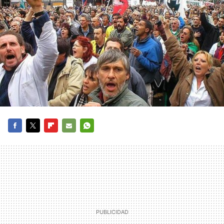
FACEBOOK
TWITTER
FLIPBOARD
E-
WHATSAPP
MAIL