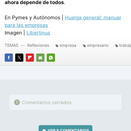
ahora depende de todos
.
En Pymes y Autónomos |
Huelga general: manual
para las empresas
Imagen |
Libertinus
TEMAS
Reflexiones
empresa
empresario
traba
FACEBOOK
TWITTER
FLIPBOARD
E-
WHATSAPP
MAIL
Comentarios cerrados
VER
8 COMENTARIOS