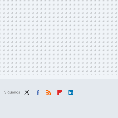
Síguenos
Twit
Fac
RSS
Flip
Link
ter
ebo
boa
edIn
ok
rd