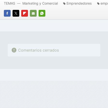
TEMAS
Marketing y Comercial
Emprendedores
emp
FACEBOOK
TWITTER
FLIPBOARD
E-
WHATSAPP
MAIL
Comentarios cerrados