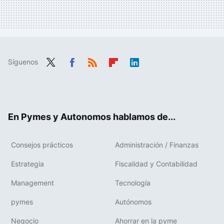
Síguenos
Twit
Fac
RSS
Flip
Link
ter
ebo
boa
edIn
ok
rd
En Pymes y Autonomos hablamos de...
Consejos prácticos
Administración / Finanzas
Estrategia
Fiscalidad y Contabilidad
Management
Tecnología
pymes
Autónomos
Negocio
Ahorrar en la pyme