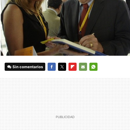
Sin comentarios
FACEBOOK
TWITTER
FLIPBOARD
E-
WHATSAPP
MAIL