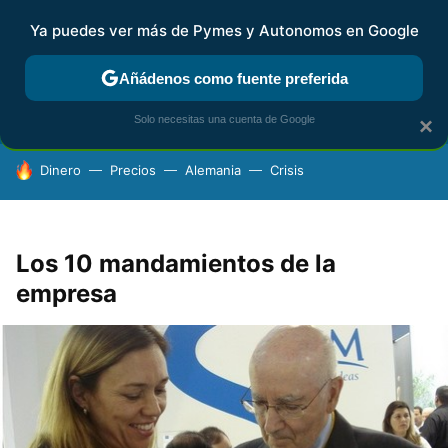
Ya puedes ver más de Pymes y Autonomos en Google
FISCALIDAD Y CONTABILIDAD
KIT DIGITAL
RENTA
AG
Añádenos como fuente preferida
Solo necesitas una cuenta de Google
×
HOY SE HABLA DE
Dinero
Precios
Alemania
Crisis
Los 10 mandamientos de la
empresa