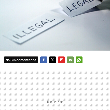
Sin comentarios
FACEBOOK
TWITTER
FLIPBOARD
E-
WHATSAPP
MAIL