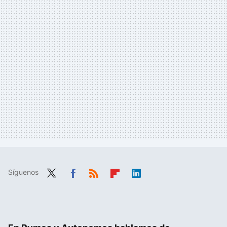
Síguenos
Twit
Fac
RSS
Flip
Link
ter
ebo
boa
edIn
ok
rd