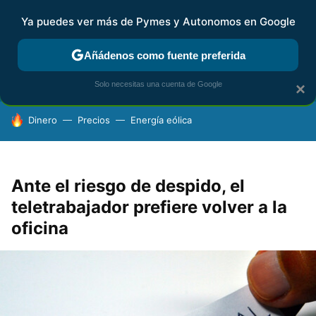
Ya puedes ver más de Pymes y Autonomos en Google
FISCALIDAD Y CONTABILIDAD
KIT DIGITAL
RENTA
AG
Añádenos como fuente preferida
Solo necesitas una cuenta de Google
×
HOY SE HABLA DE
Dinero
Precios
Energía eólica
Ante el riesgo de despido, el
teletrabajador prefiere volver a la
oficina