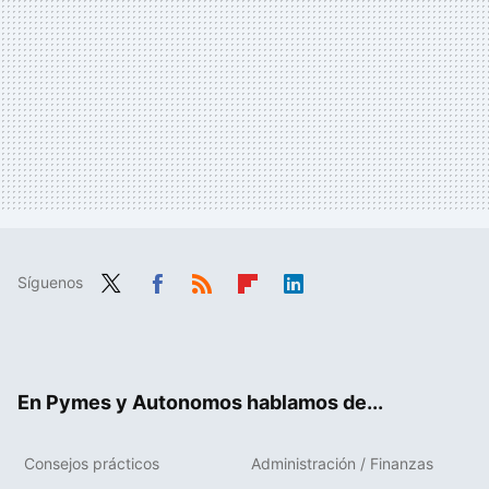
Síguenos
Twit
Fac
RSS
Flip
Link
ter
ebo
boa
edIn
ok
rd
En Pymes y Autonomos hablamos de...
Consejos prácticos
Administración / Finanzas