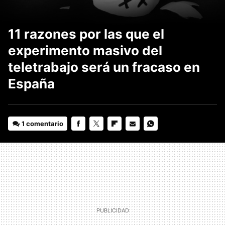
11 razones por las que el
experimento masivo del
teletrabajo será un fracaso en
España
1 comentario
FACEBOOK
TWITTER
FLIPBOARD
E-
WHATSAPP
MAIL