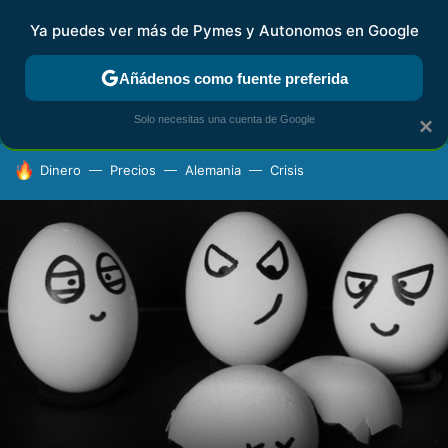
Ya puedes ver más de Pymes y Autonomos en Google
FISCALIDAD Y CONTABILIDAD
KIT DIGITAL
RENTA
AG
Añádenos como fuente preferida
Solo necesitas una cuenta de Google
×
HOY SE HABLA DE
Dinero
Precios
Alemania
Crisis