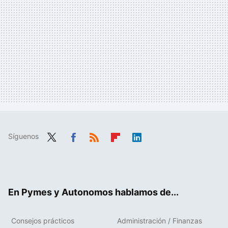
Síguenos
Twit
Fac
RSS
Flip
Link
ter
ebo
boa
edIn
ok
rd
En Pymes y Autonomos hablamos de...
Consejos prácticos
Administración / Finanzas