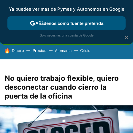
Ya puedes ver más de Pymes y Autonomos en Google
FISCALIDAD Y CONTABILIDAD
KIT DIGITAL
RENTA
AG
Añádenos como fuente preferida
Solo necesitas una cuenta de Google
×
HOY SE HABLA DE
Dinero
Precios
Alemania
Crisis
No quiero trabajo flexible, quiero
desconectar cuando cierro la
puerta de la oficina