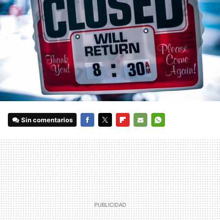
Sin comentarios
FACEBOOK
TWITTER
FLIPBOARD
E-
WHATSAPP
MAIL