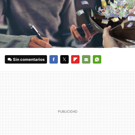
Sin comentarios
FACEBOOK
TWITTER
FLIPBOARD
E-
WHATSAPP
MAIL