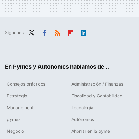
Síguenos
Twit
Fac
RSS
Flip
Link
ter
ebo
boa
edIn
ok
rd
En Pymes y Autonomos hablamos de...
Consejos prácticos
Administración / Finanzas
Estrategia
Fiscalidad y Contabilidad
Management
Tecnología
pymes
Autónomos
Negocio
Ahorrar en la pyme