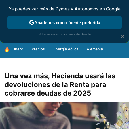
Ya puedes ver más de Pymes y Autonomos en Google
FISCALIDAD Y CONTABILIDAD
KIT DIGITAL
RENTA
AG
Añádenos como fuente preferida
Solo necesitas una cuenta de Google
×
HOY SE HABLA DE
Dinero
Precios
Energía eólica
Alemania
Una vez más, Hacienda usará las
devoluciones de la Renta para
cobrarse deudas de 2025