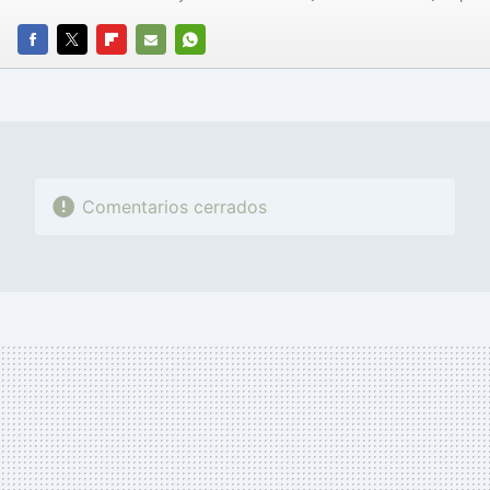
FACEBOOK
TWITTER
FLIPBOARD
E-
WHATSAPP
MAIL
Comentarios cerrados