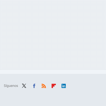
Síguenos
Twit
Fac
RSS
Flip
Link
ter
ebo
boa
edIn