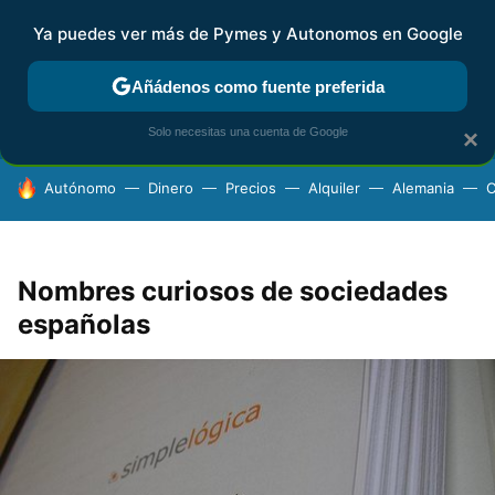
Ya puedes ver más de Pymes y Autonomos en Google
FISCALIDAD Y CONTABILIDAD
KIT DIGITAL
RENTA
AG
Añádenos como fuente preferida
Solo necesitas una cuenta de Google
×
HOY SE HABLA DE
Autónomo
Dinero
Precios
Alquiler
Alemania
C
Nombres curiosos de sociedades
españolas