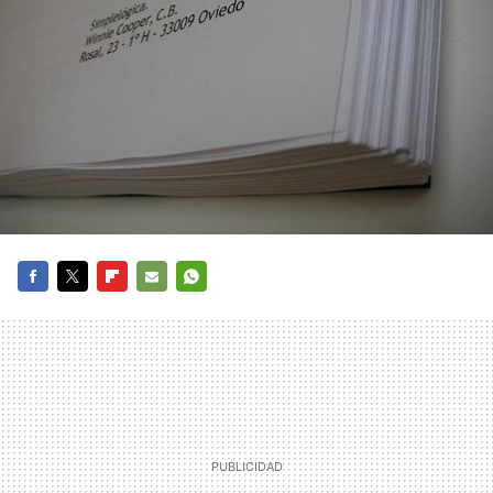
FACEBOOK
TWITTER
FLIPBOARD
E-
WHATSAPP
MAIL