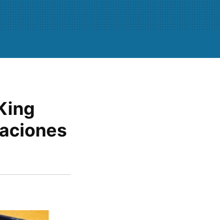
King
taciones