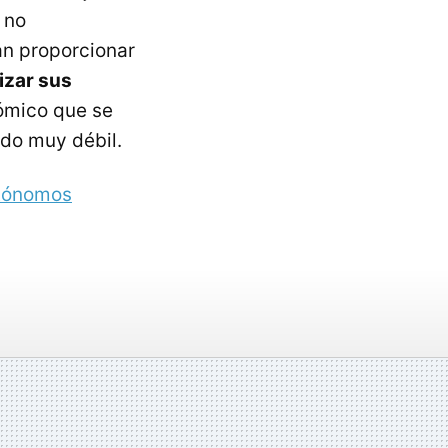
 no
an proporcionar
izar sus
ómico que se
ndo muy débil.
utónomos