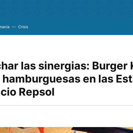
mania
Crisis
ar las sinergias: Burger 
 hamburguesas en las Es
icio Repsol