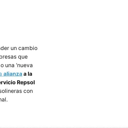
nder un cambio
mpresas que
mo una ‘nueva
la
alianza
a la
rvicio Repsol
solineras con
al.