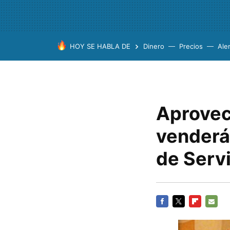
HOY SE HABLA DE
Dinero
Precios
Ale
Aprovech
venderá
de Serv
FACEBOOK
TWITTER
FLIPBOARD
E-
MAIL