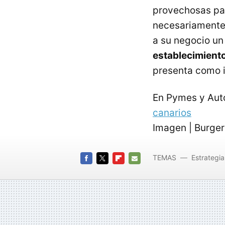
provechosas par
necesariamente 
a su negocio un
establecimiento
presenta como i
En Pymes y Au
canarios
Imagen | Burger
TEMAS
Estrategia
FACEBOOK
TWITTER
FLIPBOARD
E-
MAIL