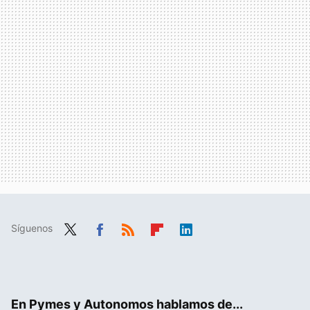
Síguenos
Twit
Fac
RSS
Flip
Link
ter
ebo
boa
edIn
ok
rd
En Pymes y Autonomos hablamos de...