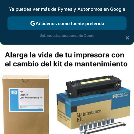
Pymes y Autonomos
Contenidos contratados por la
Ya puedes ver más de Pymes y Autonomos en Google
marca que se menciona
+info
Añádenos como fuente preferida
espaciohp
Solo necesitas una cuenta de Google
×
Alarga la vida de tu impresora con
el cambio del kit de mantenimiento