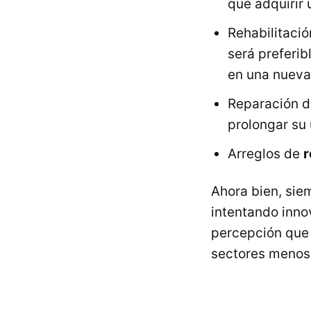
que adquirir
Rehabilitaci
será preferi
en una nueva
Reparación 
prolongar su 
Arreglos de
r
Ahora bien, sie
intentando innov
percepción que s
sectores menos 