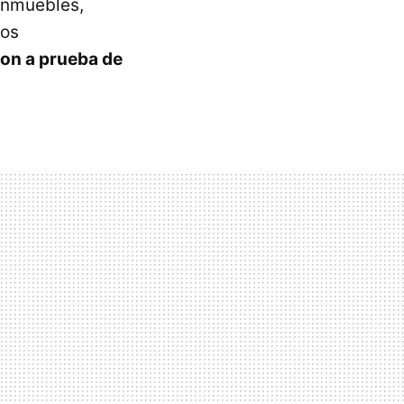
 inmuebles,
hos
on a prueba de