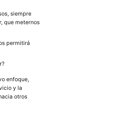
isos, siempre
r, que meternos
os permitirá
r?
vo enfoque,
icio y la
hacia otros