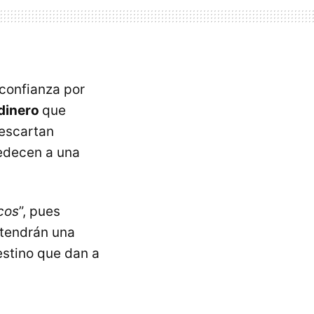
confianza por
 dinero
que
descartan
bedecen a una
cos
”, pues
 tendrán una
estino que dan a