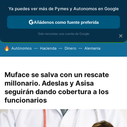
Ya puedes ver más de Pymes y Autonomos en Google
FISCALIDAD Y CONTABILIDAD
KIT DIGITAL
RENTA
AG
Añádenos como fuente preferida
Solo necesitas una cuenta de Google
×
HOY SE HABLA DE
Autónomos
Hacienda
Dinero
Alemania
Muface se salva con un rescate
millonario. Adeslas y Asisa
seguirán dando cobertura a los
funcionarios