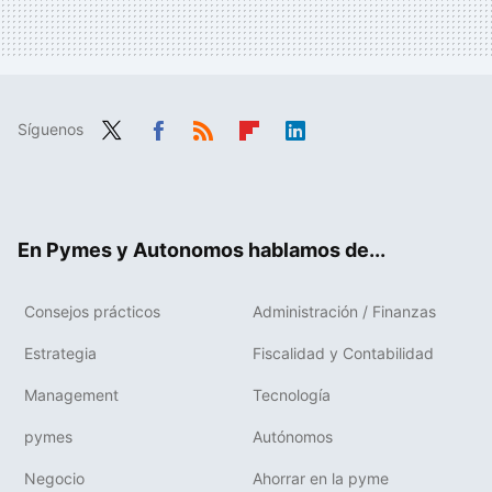
Síguenos
Twit
Fac
RSS
Flip
Link
ter
ebo
boa
edIn
ok
rd
En Pymes y Autonomos hablamos de...
Consejos prácticos
Administración / Finanzas
Estrategia
Fiscalidad y Contabilidad
Management
Tecnología
pymes
Autónomos
Negocio
Ahorrar en la pyme