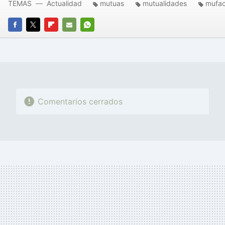
TEMAS
Actualidad
mutuas
mutualidades
mufa
FACEBOOK
TWITTER
FLIPBOARD
E-
WHATSAPP
MAIL
Comentarios cerrados