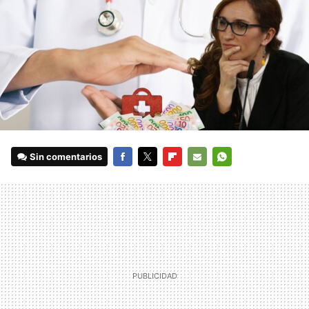
Sin comentarios
FACEBOOK
TWITTER
FLIPBOARD
E-
WHATSAPP
MAIL