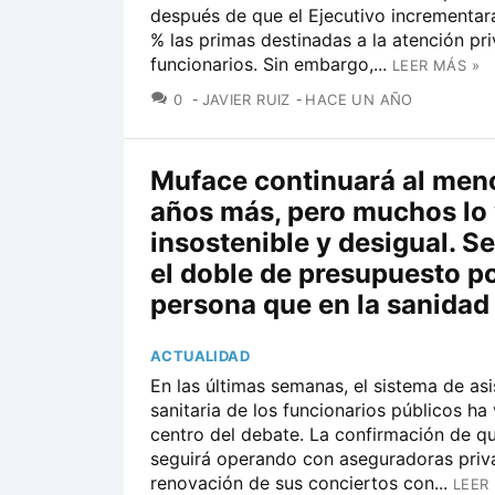
después de que el Ejecutivo incrementar
% las primas destinadas a la atención pr
funcionarios. Sin embargo,...
LEER MÁS »
COMENTARIOS
0
JAVIER RUIZ
HACE UN AÑO
Muface continuará al meno
años más, pero muchos lo
insostenible y desigual. S
el doble de presupuesto p
persona que en la sanidad
ACTUALIDAD
En las últimas semanas, el sistema de asi
sanitaria de los funcionarios públicos ha 
centro del debate. La confirmación de q
seguirá operando con aseguradoras priva
renovación de sus conciertos con...
LEER