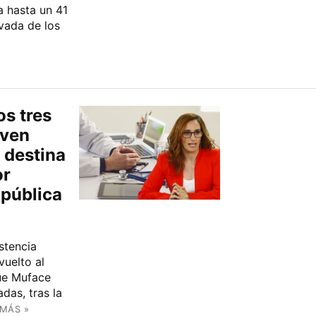
a hasta un 41
ivada de los
s tres
 ven
e destina
or
 pública
stencia
vuelto al
ue Muface
das, tras la
 MÁS »