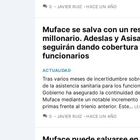
COMENTARIOS
0
JAVIER RUIZ
HACE UN AÑO
Muface se salva con un re
millonario. Adeslas y Asis
seguirán dando cobertura 
funcionarios
ACTUALIDAD
Tras varios meses de incertidumbre sobre
de la asistencia sanitaria para los funcion
Gobierno ha asegurado la continuidad d
Muface mediante un notable incremento 
primas frente al trienio anterior. Este...
LE
COMENTARIOS
0
JAVIER RUIZ
HACE UN AÑO
Muface puede salvarse en 