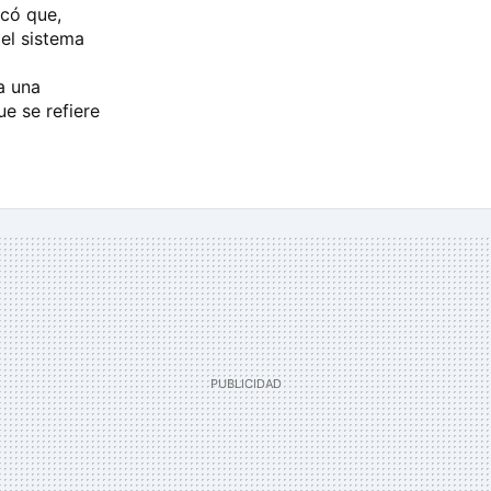
icó que,
el sistema
a una
ue se refiere