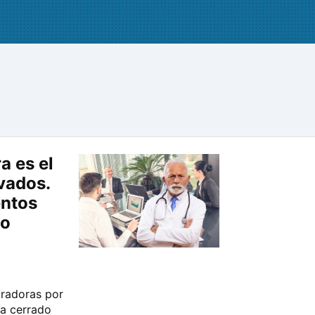
a es el
ivados.
entos
mo
uradoras por
ía cerrado