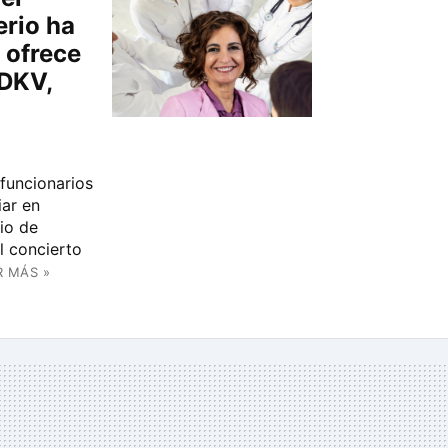
erio ha
 ofrece
 DKV,
 funcionarios
ar en
rio de
l concierto
R MÁS »