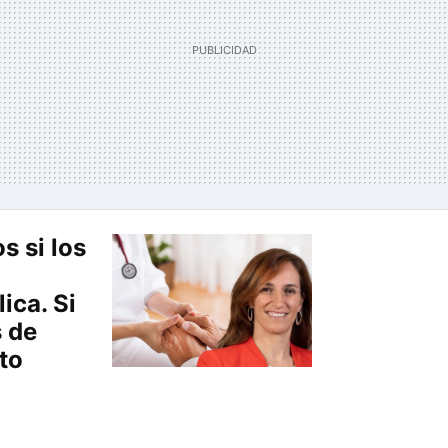
 si los
ica. Si
s de
to