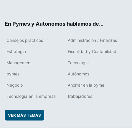
Twit
Fac
RSS
Flip
Link
ter
ebo
boa
edIn
ok
rd
En Pymes y Autonomos hablamos de...
Consejos prácticos
Administración / Finanzas
Estrategia
Fiscalidad y Contabilidad
Management
Tecnología
pymes
Autónomos
Negocio
Ahorrar en la pyme
Tecnología en la empresa
trabajadores
VER MÁS TEMAS