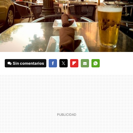
Sin comentarios
FACEBOOK
TWITTER
FLIPBOARD
E-
WHATSAPP
MAIL