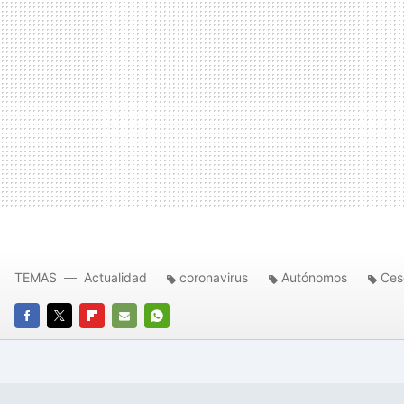
TEMAS
Actualidad
coronavirus
Autónomos
Ces
FACEBOOK
TWITTER
FLIPBOARD
E-
WHATSAPP
MAIL