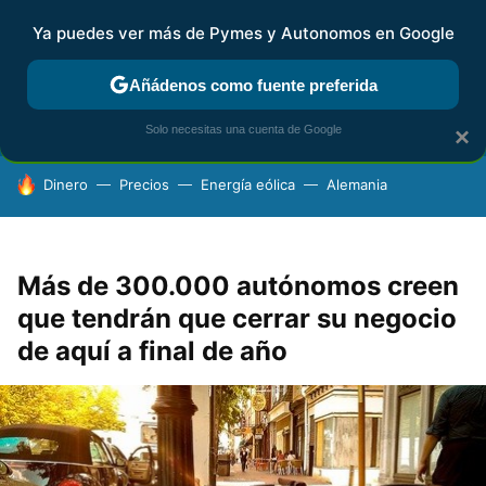
Ya puedes ver más de Pymes y Autonomos en Google
FISCALIDAD Y CONTABILIDAD
KIT DIGITAL
RENTA
AG
Añádenos como fuente preferida
Solo necesitas una cuenta de Google
×
HOY SE HABLA DE
Dinero
Precios
Energía eólica
Alemania
Más de 300.000 autónomos creen
que tendrán que cerrar su negocio
de aquí a final de año