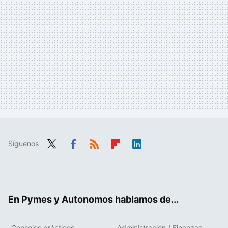
Síguenos
Twit
Fac
RSS
Flip
Link
ter
ebo
boa
edIn
ok
rd
En Pymes y Autonomos hablamos de...
Consejos prácticos
Administración / Finanzas