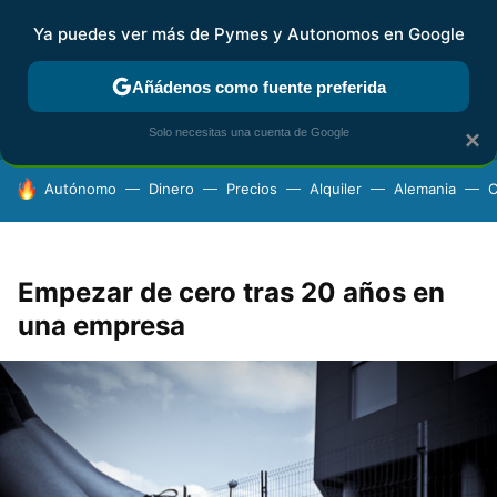
Ya puedes ver más de Pymes y Autonomos en Google
FISCALIDAD Y CONTABILIDAD
KIT DIGITAL
RENTA
AG
Añádenos como fuente preferida
Solo necesitas una cuenta de Google
×
HOY SE HABLA DE
Autónomo
Dinero
Precios
Alquiler
Alemania
C
Empezar de cero tras 20 años en
una empresa