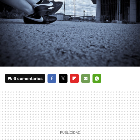
6 comentarios
FACEBOOK
TWITTER
FLIPBOARD
E-
WHATSAPP
MAIL