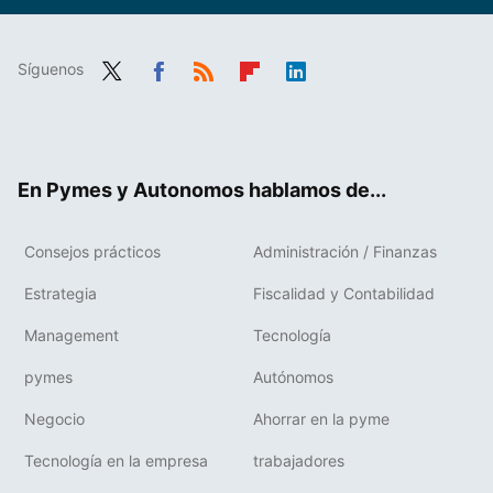
Síguenos
Twit
Fac
RSS
Flip
Link
ter
ebo
boa
edIn
ok
rd
En Pymes y Autonomos hablamos de...
Consejos prácticos
Administración / Finanzas
Estrategia
Fiscalidad y Contabilidad
Management
Tecnología
pymes
Autónomos
Negocio
Ahorrar en la pyme
Tecnología en la empresa
trabajadores