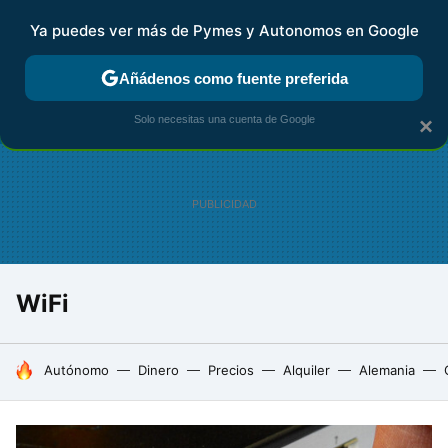
Ya puedes ver más de Pymes y Autonomos en Google
FISCALIDAD Y CONTABILIDAD
KIT DIGITAL
RENTA
AG
Añádenos como fuente preferida
Solo necesitas una cuenta de Google
×
WiFi
HOY SE HABLA DE
Autónomo
Dinero
Precios
Alquiler
Alemania