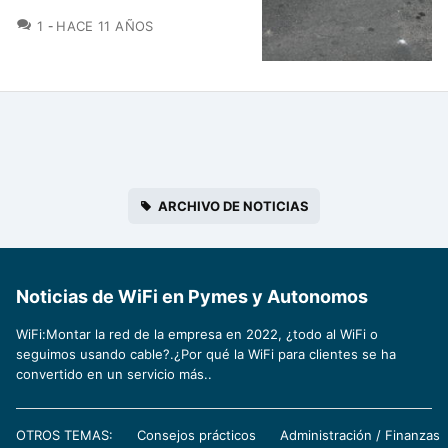
COMENTARIOS
1
HACE 11 AÑOS
ARCHIVO DE NOTICIAS
Noticias de WiFi en Pymes y Autonomos
WiFi:Montar la red de la empresa en 2022, ¿todo al WiFi o
seguimos usando cable?.¿Por qué la WiFi para clientes se ha
convertido en un servicio más..
OTROS TEMAS:
Consejos prácticos
Administración / Finanzas