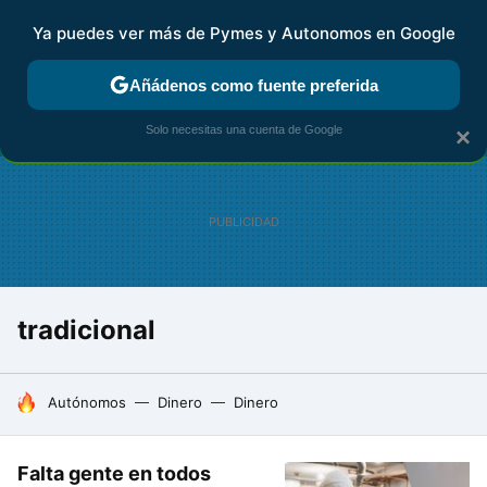
Ya puedes ver más de Pymes y Autonomos en Google
FISCALIDAD Y CONTABILIDAD
KIT DIGITAL
RENTA
AG
Añádenos como fuente preferida
Solo necesitas una cuenta de Google
×
tradicional
HOY SE HABLA DE
Autónomos
Dinero
Dinero
Falta gente en todos