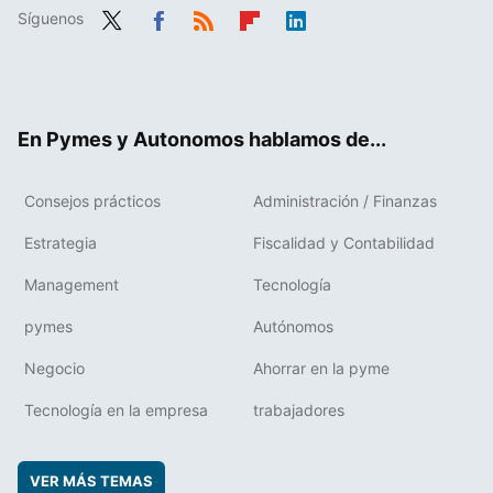
Síguenos
Twit
Fac
RSS
Flip
Link
ter
ebo
boa
edIn
ok
rd
En Pymes y Autonomos hablamos de...
Consejos prácticos
Administración / Finanzas
Estrategia
Fiscalidad y Contabilidad
Management
Tecnología
pymes
Autónomos
Negocio
Ahorrar en la pyme
Tecnología en la empresa
trabajadores
VER MÁS TEMAS