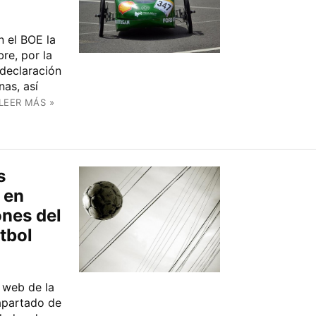
n el BOE la
re, por la
declaración
as, así
LEER MÁS »
s
 en
ones del
tbol
 web de la
 apartado de