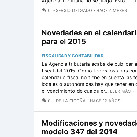
Agencia Tributaria no se juega. Esto...
LE
COMENTARIOS
0
SERGIO DELGADO
HACE 4 MESES
Novedades en el calendario
para el 2015
FISCALIDAD Y CONTABILIDAD
La Agencia tributaria acaba de publicar e
fiscal del 2015. Como todos los años co
calendario fiscal no tiene en cuenta las f
locales o autonómicas hay que tener en 
el vencimiento de cualquier...
LEER MÁS »
COMENTARIOS
0
DE LA CIGOÑA
HACE 12 AÑOS
Modificaciones y novedade
modelo 347 del 2014