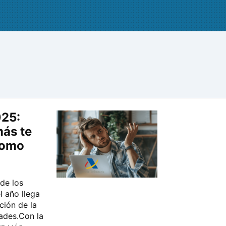
025:
más te
nomo
 de los
l año llega
ción de la
ades.Con la