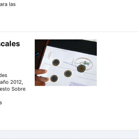
ara las
cales
des
 año 2012,
uesto Sobre
s