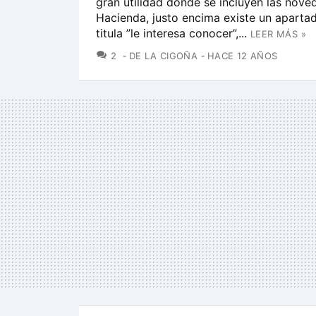
gran utilidad donde se incluyen las nov
Hacienda, justo encima existe un aparta
titula ”le interesa conocer”,...
LEER MÁS »
COMENTARIOS
2
DE LA CIGOÑA
HACE 12 AÑOS