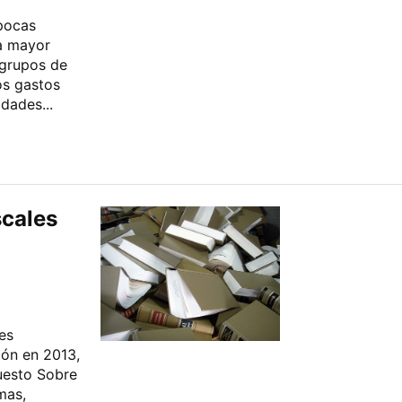
pocas
a mayor
 grupos de
os gastos
dades...
cales
es
ión en 2013,
uesto Sobre
mas,