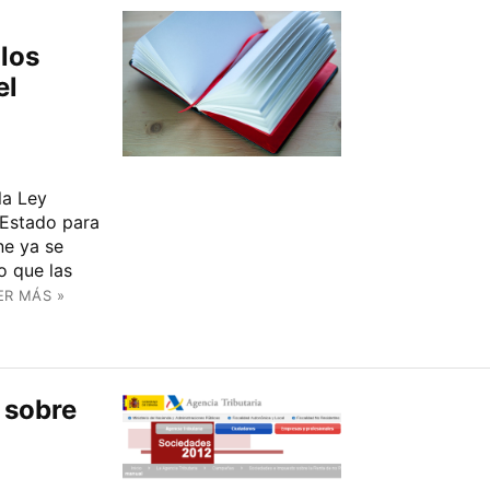
los
el
la Ley
 Estado para
ne ya se
o que las
ER MÁS »
 sobre