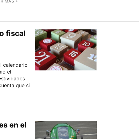
ER MÁS »
 fiscal
l calendario
mo el
estividades
cuenta que si
s en el