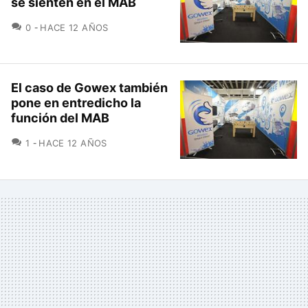
se sienten en el MAB
COMENTARIOS
0
HACE 12 AÑOS
El caso de Gowex también
pone en entredicho la
función del MAB
COMENTARIOS
1
HACE 12 AÑOS