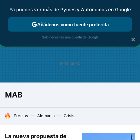
Ya puedes ver más de Pymes y Autonomos en Google
FISCALIDAD Y CONTABILIDAD
KIT DIGITAL
RENTA
AG
Añádenos como fuente preferida
Solo necesitas una cuenta de Google
×
MAB
HOY SE HABLA DE
Precios
Alemania
Crisis
La nueva propuesta de