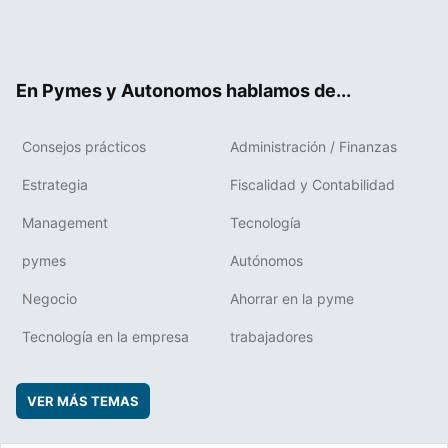
Twit
Fac
RSS
Flip
Link
ter
ebo
boa
edIn
ok
rd
En Pymes y Autonomos hablamos de...
Consejos prácticos
Administración / Finanzas
Estrategia
Fiscalidad y Contabilidad
Management
Tecnología
pymes
Autónomos
Negocio
Ahorrar en la pyme
Tecnología en la empresa
trabajadores
VER MÁS TEMAS