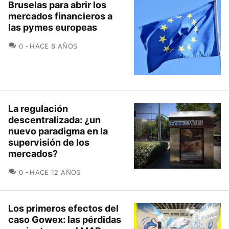
Bruselas para abrir los
mercados financieros a
las pymes europeas
COMENTARIOS
0
HACE 8 AÑOS
La regulación
descentralizada: ¿un
nuevo paradigma en la
supervisión de los
mercados?
COMENTARIOS
0
HACE 12 AÑOS
Los primeros efectos del
caso Gowex: las pérdidas