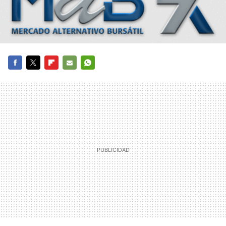
FACEBOOK
TWITTER
FLIPBOARD
E-
WHATSAPP
MAIL