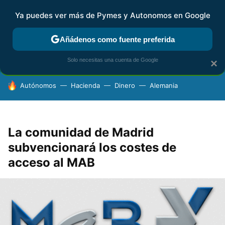
Ya puedes ver más de Pymes y Autonomos en Google
FISCALIDAD Y CONTABILIDAD
KIT DIGITAL
RENTA
AG
Añádenos como fuente preferida
Solo necesitas una cuenta de Google
×
HOY SE HABLA DE
Autónomos
Hacienda
Dinero
Alemania
La comunidad de Madrid
subvencionará los costes de
acceso al MAB