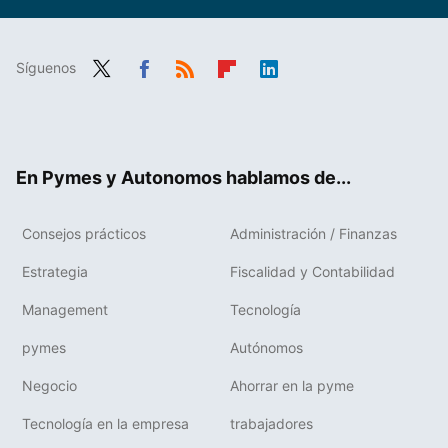
Síguenos
Twit
Fac
RSS
Flip
Link
ter
ebo
boa
edIn
ok
rd
En Pymes y Autonomos hablamos de...
Consejos prácticos
Administración / Finanzas
Estrategia
Fiscalidad y Contabilidad
Management
Tecnología
pymes
Autónomos
Negocio
Ahorrar en la pyme
Tecnología en la empresa
trabajadores