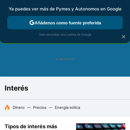
Ya puedes ver más de Pymes y Autonomos en Google
FISCALIDAD Y CONTABILIDAD
KIT DIGITAL
RENTA
AG
Añádenos como fuente preferida
Solo necesitas una cuenta de Google
×
Interés
HOY SE HABLA DE
Dinero
Precios
Energía eólica
Tipos de interés más