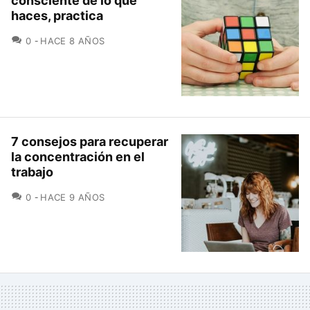
consciente de lo que
haces, practica
COMENTARIOS
0
HACE 8 AÑOS
7 consejos para recuperar
la concentración en el
trabajo
COMENTARIOS
0
HACE 9 AÑOS