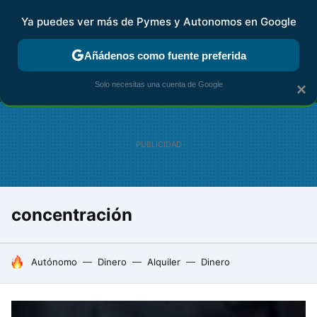
Ya puedes ver más de Pymes y Autonomos en Google
MENÚ
NUEVO
Añádenos como fuente preferida
FISCALIDAD Y CONTABILIDAD
KIT DIGITAL
RENTA
AG
Solo necesitas una cuenta de Google
×
concentración
HOY SE HABLA DE
Autónomo
Dinero
Alquiler
Dinero