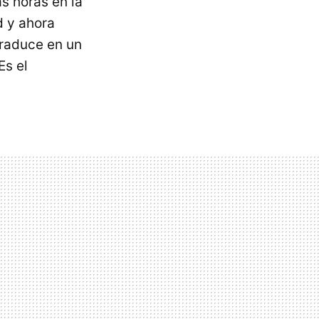
s horas en la
d y ahora
traduce en un
Es el