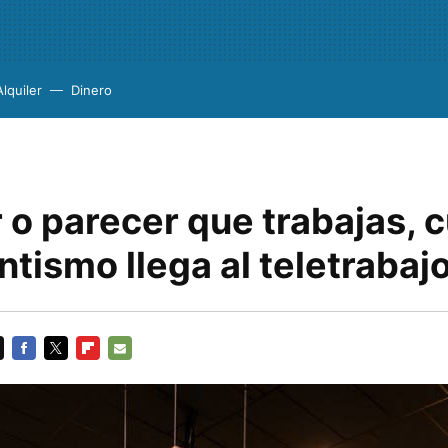
Alquiler
Dinero
 o parecer que trabajas, 
ntismo llega al teletrabaj
FACEBOOK
TWITTER
FLIPBOARD
E-
MAIL