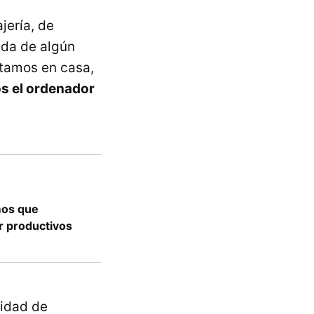
jería, de
ada de algún
stamos en casa,
s el ordenador
mos que
er productivos
idad de