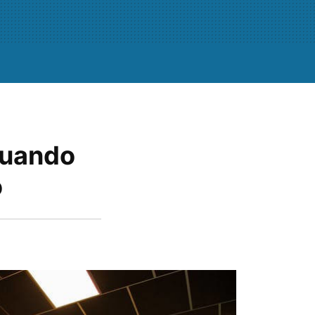
cuando
o