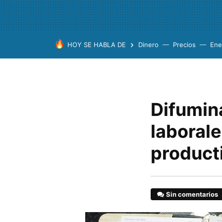
HOY SE HABLA DE
Dinero
Precios
Ene
Difumin
laborale
product
Sin comentarios