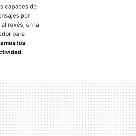
os capaces de
ensajes por
al revés, en la
nador para
namos los
ctividad
.