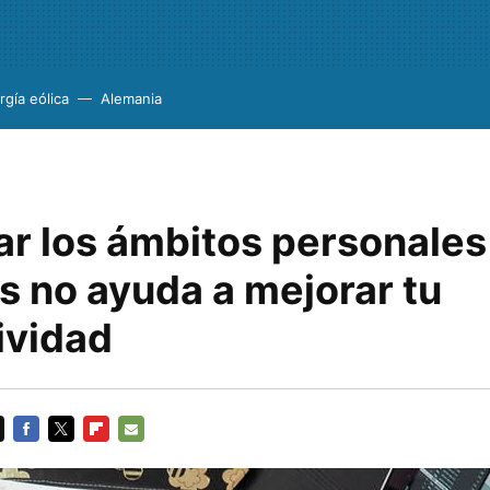
rgía eólica
Alemania
ar los ámbitos personales
s no ayuda a mejorar tu
ividad
FACEBOOK
TWITTER
FLIPBOARD
E-
MAIL