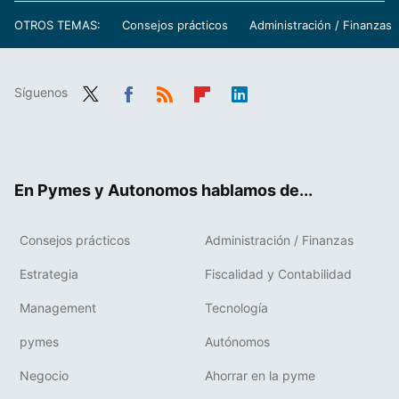
OTROS TEMAS:
Consejos prácticos
Administración / Finanzas
Síguenos
Twit
Fac
RSS
Flip
Link
ter
ebo
boa
edIn
ok
rd
En Pymes y Autonomos hablamos de...
Consejos prácticos
Administración / Finanzas
Estrategia
Fiscalidad y Contabilidad
Management
Tecnología
pymes
Autónomos
Negocio
Ahorrar en la pyme