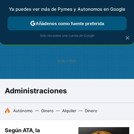
Ya puedes ver más de Pymes y Autonomos en Google
FISCALIDAD Y CONTABILIDAD
KIT DIGITAL
RENTA
AG
Añádenos como fuente preferida
Solo necesitas una cuenta de Google
×
Administraciones
HOY SE HABLA DE
Autónomo
Dinero
Alquiler
Dinero
Según ATA, la