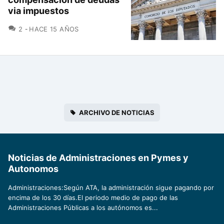
via impuestos
COMENTARIOS
2
HACE 15 AÑOS
ARCHIVO DE NOTICIAS
Noticias de Administraciones en Pymes y
Autonomos
Administraciones:Según ATA, la administración sigue pagando por
encima de los 30 días.El periodo medio de pago de las
Administraciones Públicas a los autónomos es...