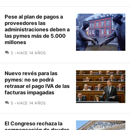
Pese al plan de pagos a
proveedores las
administraciones deben a
las pymes más de 5.000
millones
COMENTARIOS
2
HACE 14 AÑOS
Nuevo revés para las
pymes: no se podrá
retrasar el pago IVA de las
facturas impagadas
COMENTARIOS
5
HACE 14 AÑOS
El Congreso rechaza la
compensación de deudas