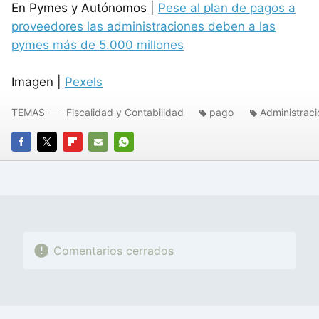
En Pymes y Autónomos |
Pese al plan de pagos a
proveedores las administraciones deben a las
pymes más de 5.000 millones
Imagen |
Pexels
TEMAS
Fiscalidad y Contabilidad
pago
Administrac
FACEBOOK
TWITTER
FLIPBOARD
E-
WHATSAPP
MAIL
Comentarios cerrados