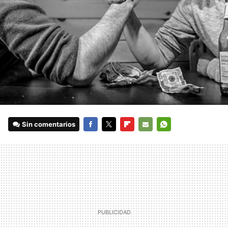
Sin comentarios
FACEBOOK
TWITTER
FLIPBOARD
E-
WHATSAPP
MAIL