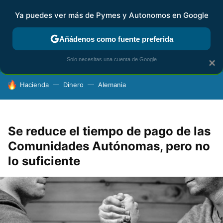
Ya puedes ver más de Pymes y Autonomos en Google
FISCALIDAD Y CONTABILIDAD
KIT DIGITAL
RENTA
AG
Añádenos como fuente preferida
Solo necesitas una cuenta de Google
×
HOY SE HABLA DE
Hacienda
Dinero
Alemania
Se reduce el tiempo de pago de las
Comunidades Autónomas, pero no
lo suficiente