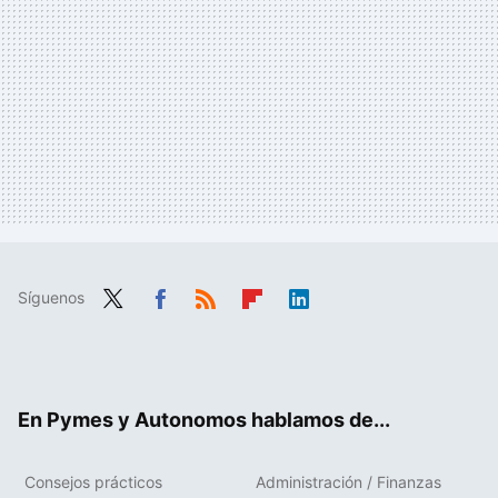
Síguenos
Twit
Fac
RSS
Flip
Link
ter
ebo
boa
edIn
ok
rd
En Pymes y Autonomos hablamos de...
Consejos prácticos
Administración / Finanzas