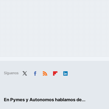
Síguenos
Twit
Fac
RSS
Flip
Link
ter
ebo
boa
edIn
ok
rd
En Pymes y Autonomos hablamos de...