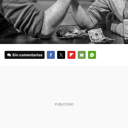
Sin comentarios
FACEBOOK
TWITTER
FLIPBOARD
E-
WHATSAPP
MAIL