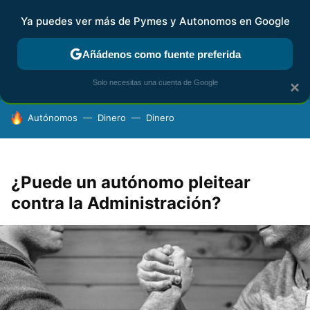
Ya puedes ver más de Pymes y Autonomos en Google
FISCALIDAD Y CONTABILIDAD
KIT DIGITAL
RENTA
AG
Añádenos como fuente preferida
Solo necesitas una cuenta de Google
×
HOY SE HABLA DE
Autónomos
Dinero
Dinero
¿Puede un autónomo pleitear
contra la Administración?