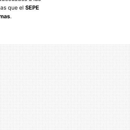
las que el
SEPE
rmas
.