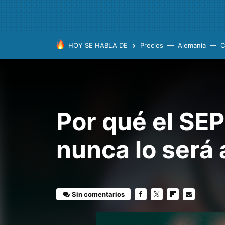
HOY SE HABLA DE
Precios
Alemania
C
Por qué el SE
nunca lo será 
Sin comentarios
FACEBOOK
TWITTER
FLIPBOARD
E-
MAIL