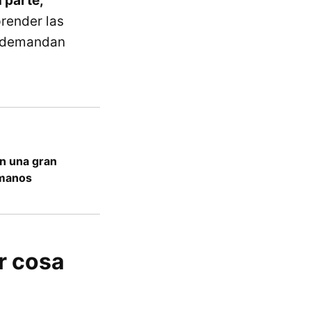
 parte,
render las
e demandan
en una gran
umanos
r cosa