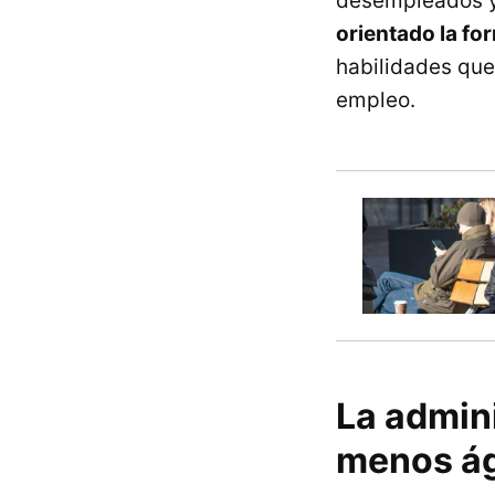
desempleados 
orientado la f
habilidades qu
empleo.
La admini
menos ág