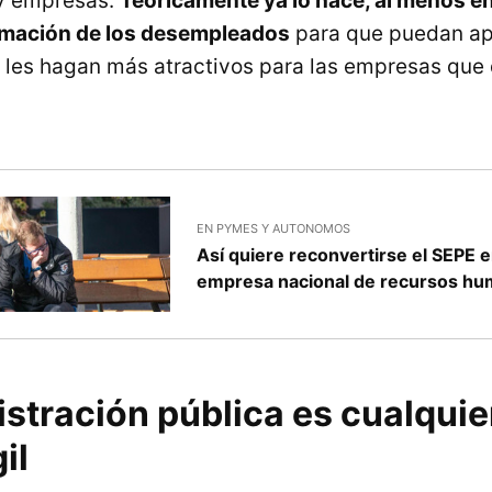
y empresas.
Teóricamente ya lo hace, al menos en
ormación de los desempleados
para que puedan ap
e les hagan más atractivos para las empresas qu
EN PYMES Y AUTONOMOS
Así quiere reconvertirse el SEPE 
empresa nacional de recursos h
stración pública es cualquie
il