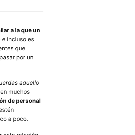
ilar a la que un
 e incluso es
ientes que
pasar por un
uerdas aquello
e en muchos
ión de personal
 estén
oco a poco.