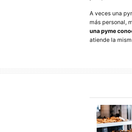
A veces una pym
más personal, m
una pyme conoc
atiende la mism