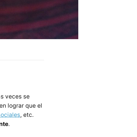
as veces se
en lograr que el
sociales
, etc.
ente
.