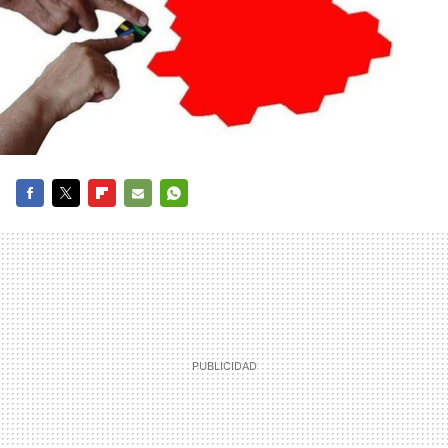
FACEBOOK
TWITTER
FLIPBOARD
E-
WHATSAPP
MAIL