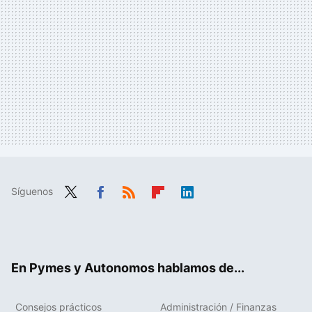
Síguenos
Twit
Fac
RSS
Flip
Link
ter
ebo
boa
edIn
ok
rd
En Pymes y Autonomos hablamos de...
Consejos prácticos
Administración / Finanzas