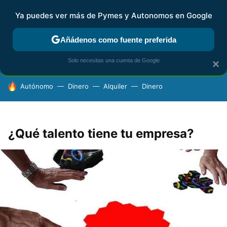
Ya puedes ver más de Pymes y Autonomos en Google
FISCALIDAD Y CONTABILIDAD
KIT DIGITAL
RENTA
AG
Añádenos como fuente preferida
Solo necesitas una cuenta de Google
×
HOY SE HABLA DE
Autónomo
Dinero
Alquiler
Dinero
¿Qué talento tiene tu empresa?