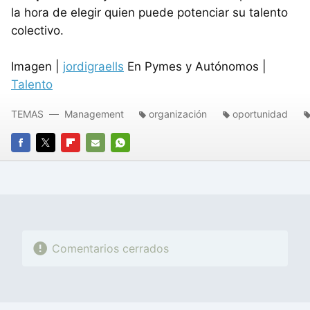
la hora de elegir quien puede potenciar su talento
colectivo.
Imagen |
jordigraells
En Pymes y Autónomos |
Talento
TEMAS
Management
organización
oportunidad
FACEBOOK
TWITTER
FLIPBOARD
E-
WHATSAPP
MAIL
Comentarios cerrados