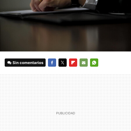
Sin comentarios
FACEBOOK
TWITTER
FLIPBOARD
E-
WHATSAPP
MAIL