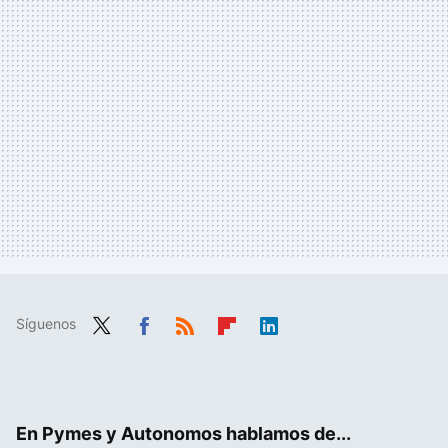
Síguenos
Twit
Fac
RSS
Flip
Link
ter
ebo
boa
edIn
ok
rd
En Pymes y Autonomos hablamos de...