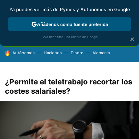
Ya puedes ver más de Pymes y Autonomos en Google
FISCALIDAD Y CONTABILIDAD
KIT DIGITAL
RENTA
AG
Añádenos como fuente preferida
Solo necesitas una cuenta de Google
×
HOY SE HABLA DE
Autónomos
Hacienda
Dinero
Alemania
¿Permite el teletrabajo recortar los
costes salariales?