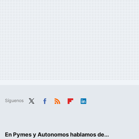
Síguenos
Twit
Fac
RSS
Flip
Link
ter
ebo
boa
edIn
ok
rd
En Pymes y Autonomos hablamos de...