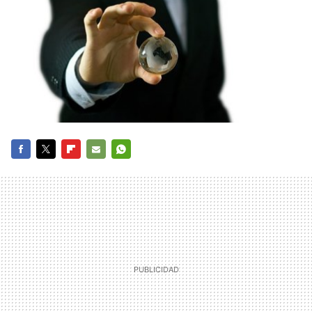
FACEBOOK
TWITTER
FLIPBOARD
E-
WHATSAPP
MAIL