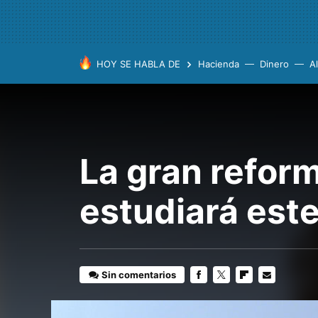
HOY SE HABLA DE
Hacienda
Dinero
A
La gran reform
estudiará est
Sin comentarios
FACEBOOK
TWITTER
FLIPBOARD
E-
MAIL