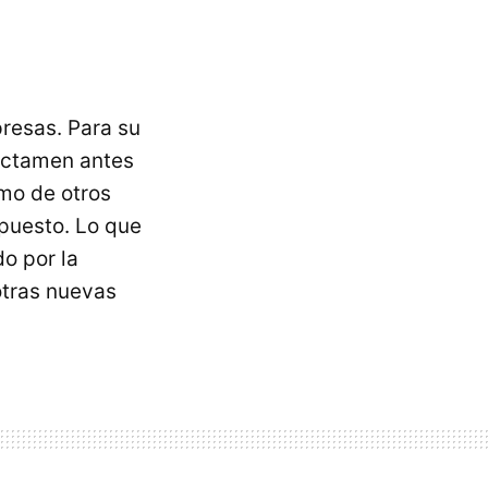
resas. Para su
dictamen antes
omo de otros
mpuesto. Lo que
do por la
otras nuevas