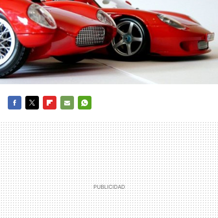
FACEBOOK
TWITTER
FLIPBOARD
E-
WHATSAPP
MAIL