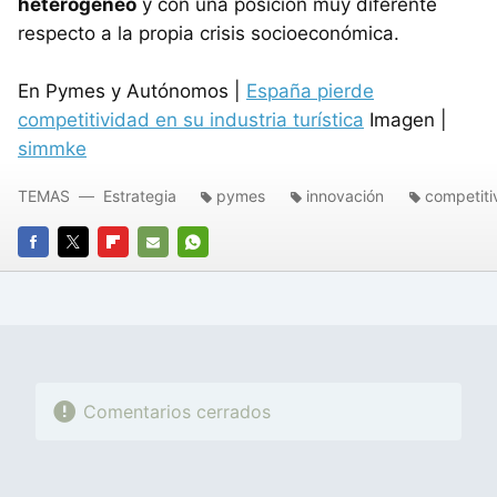
heterogéneo
y con una posición muy diferente
respecto a la propia crisis socioeconómica.
En Pymes y Autónomos |
España pierde
competitividad en su industria turística
Imagen |
simmke
TEMAS
Estrategia
pymes
innovación
competiti
FACEBOOK
TWITTER
FLIPBOARD
E-
WHATSAPP
MAIL
Comentarios cerrados