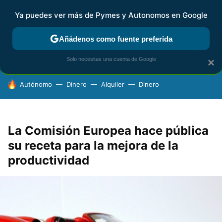
Ya puedes ver más de Pymes y Autonomos en Google
FISCALIDAD Y CONTABILIDAD
KIT DIGITAL
RENTA
AG
Añádenos como fuente preferida
Solo necesitas una cuenta de Google
×
HOY SE HABLA DE
Autónomo
Dinero
Alquiler
Dinero
La Comisión Europea hace pública
su receta para la mejora de la
productividad