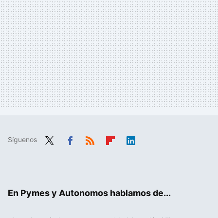
Síguenos
Twit
Fac
RSS
Flip
Link
ter
ebo
boa
edIn
ok
rd
En Pymes y Autonomos hablamos de...