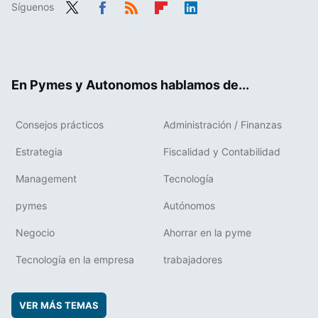
Síguenos
Twit
Fac
RSS
Flip
Link
ter
ebo
boa
edIn
ok
rd
En Pymes y Autonomos hablamos de...
Consejos prácticos
Administración / Finanzas
Estrategia
Fiscalidad y Contabilidad
Management
Tecnología
pymes
Autónomos
Negocio
Ahorrar en la pyme
Tecnología en la empresa
trabajadores
VER MÁS TEMAS