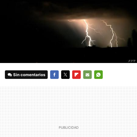
Sin comentarios
FACEBOOK
TWITTER
FLIPBOARD
E-
WHATSAPP
MAIL