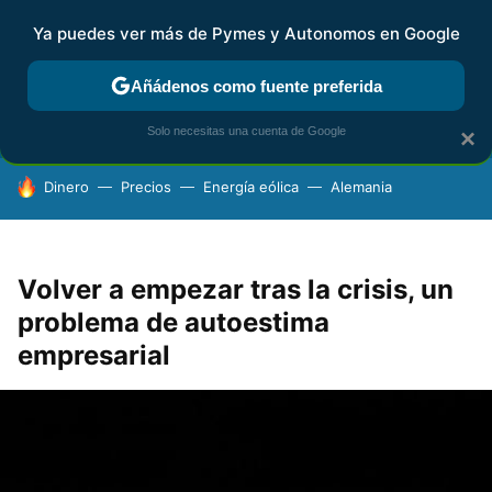
Ya puedes ver más de Pymes y Autonomos en Google
FISCALIDAD Y CONTABILIDAD
KIT DIGITAL
RENTA
AG
Añádenos como fuente preferida
Solo necesitas una cuenta de Google
×
HOY SE HABLA DE
Dinero
Precios
Energía eólica
Alemania
Volver a empezar tras la crisis, un
problema de autoestima
empresarial