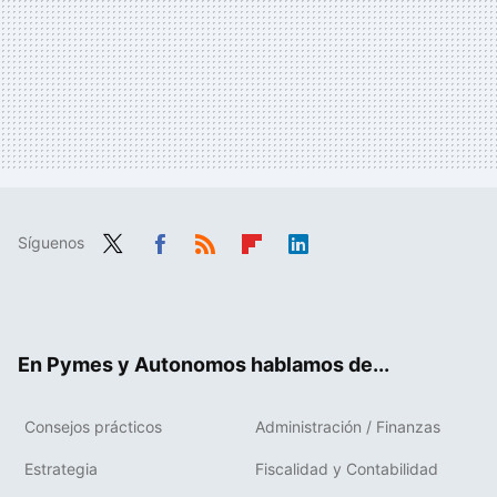
Síguenos
Twit
Fac
RSS
Flip
Link
ter
ebo
boa
edIn
ok
rd
En Pymes y Autonomos hablamos de...
Consejos prácticos
Administración / Finanzas
Estrategia
Fiscalidad y Contabilidad