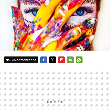
Sin comentarios
FACEBOOK
TWITTER
FLIPBOARD
E-
WHATSAPP
MAIL