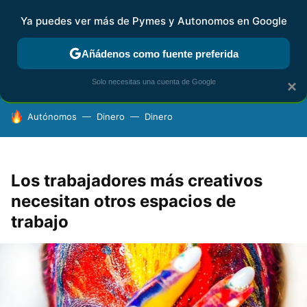
Ya puedes ver más de Pymes y Autonomos en Google
FISCALIDAD Y CONTABILIDAD
KIT DIGITAL
RENTA
AG
Añádenos como fuente preferida
Solo necesitas una cuenta de Google
×
HOY SE HABLA DE
Autónomos
Dinero
Dinero
Los trabajadores más creativos
necesitan otros espacios de
trabajo