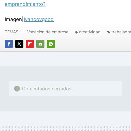
emprendimiento?
Imagen|
Ivanoovgood
TEMAS
Vocación de empresa
creatividad
trabajado
FACEBOOK
TWITTER
FLIPBOARD
E-
WHATSAPP
MAIL
Comentarios cerrados