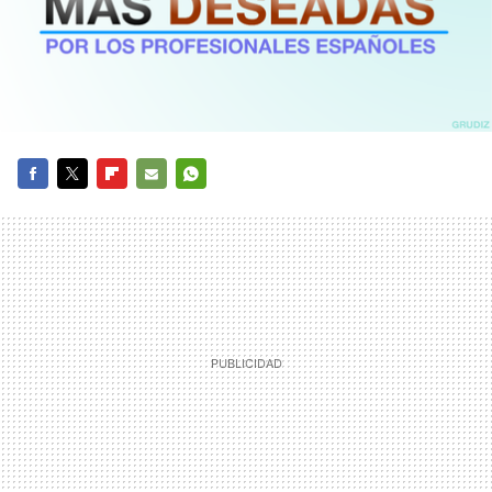
FACEBOOK
TWITTER
FLIPBOARD
E-
WHATSAPP
MAIL