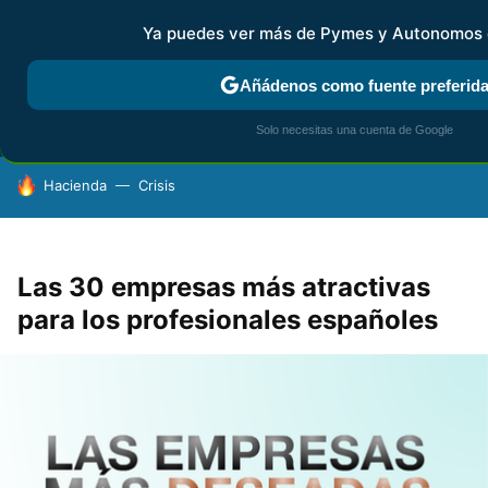
Ya puedes ver más de Pymes y Autonomos 
MENÚ
NUEVO
Añádenos como fuente preferid
FISCALIDAD Y CONTABILIDAD
KIT DIGITAL
RENTA
AG
Solo necesitas una cuenta de Google
HOY SE HABLA DE
Hacienda
Crisis
Las 30 empresas más atractivas
para los profesionales españoles