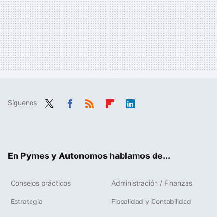
Síguenos
Twit
Fac
RSS
Flip
Link
ter
ebo
boa
edIn
ok
rd
En Pymes y Autonomos hablamos de...
Consejos prácticos
Administración / Finanzas
Estrategia
Fiscalidad y Contabilidad