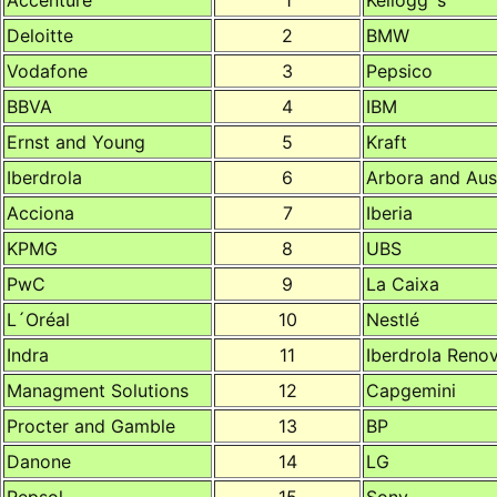
Deloitte
2
BMW
Vodafone
3
Pepsico
BBVA
4
IBM
Ernst and Young
5
Kraft
Iberdrola
6
Arbora and Aus
Acciona
7
Iberia
KPMG
8
UBS
PwC
9
La Caixa
L´Oréal
10
Nestlé
Indra
11
Iberdrola Reno
Managment Solutions
12
Capgemini
Procter and Gamble
13
BP
Danone
14
LG
Repsol
15
Sony