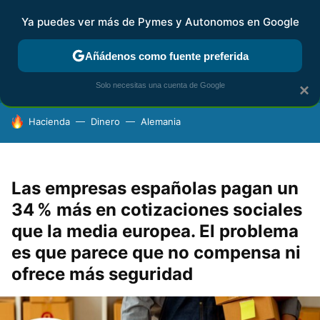
Ya puedes ver más de Pymes y Autonomos en Google
FISCALIDAD Y CONTABILIDAD
KIT DIGITAL
RENTA
AG
Añádenos como fuente preferida
Solo necesitas una cuenta de Google
×
HOY SE HABLA DE
Hacienda
Dinero
Alemania
Las empresas españolas pagan un
34 % más en cotizaciones sociales
que la media europea. El problema
es que parece que no compensa ni
ofrece más seguridad