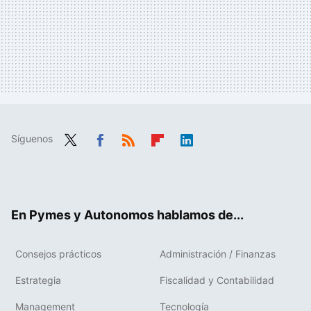
Síguenos
Twit
Fac
RSS
Flip
Link
ter
ebo
boa
edIn
ok
rd
En Pymes y Autonomos hablamos de...
Consejos prácticos
Administración / Finanzas
Estrategia
Fiscalidad y Contabilidad
Management
Tecnología