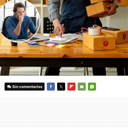
Sin comentarios
FACEBOOK
TWITTER
FLIPBOARD
E-
WHATSAPP
MAIL