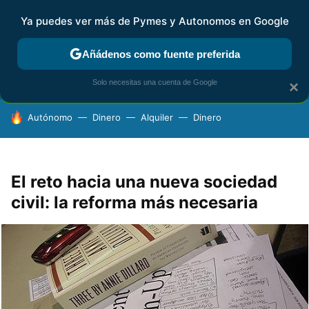
Ya puedes ver más de Pymes y Autonomos en Google
FISCALIDAD Y CONTABILIDAD
KIT DIGITAL
RENTA
AG
Añádenos como fuente preferida
Solo necesitas una cuenta de Google
×
HOY SE HABLA DE
Autónomo
Dinero
Alquiler
Dinero
El reto hacia una nueva sociedad
civil: la reforma más necesaria