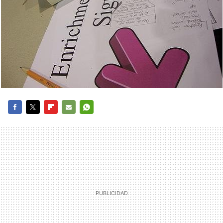
FACEBOOK
TWITTER
FLIPBOARD
E-
WHATSAPP
MAIL