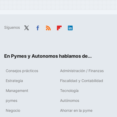
Síguenos
Twit
Fac
RSS
Flip
Link
ter
ebo
boa
edIn
ok
rd
En Pymes y Autonomos hablamos de...
Consejos prácticos
Administración / Finanzas
Estrategia
Fiscalidad y Contabilidad
Management
Tecnología
pymes
Autónomos
Negocio
Ahorrar en la pyme