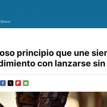
Dinero
roso principio que une si
imiento con lanzarse sin
FACEBOOK
TWITTER
FLIPBOARD
E-
MAIL