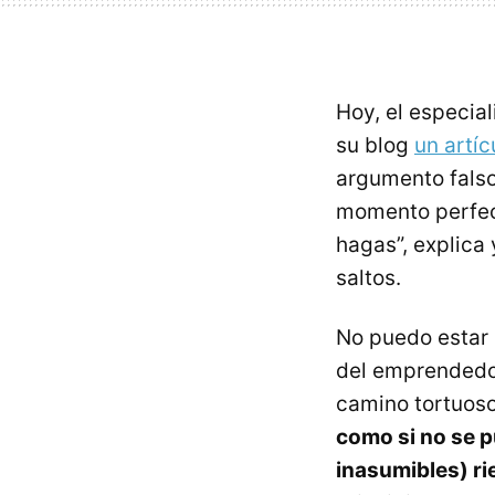
Hoy, el especia
su blog
un artíc
argumento fals
momento perfecto
hagas”, explica
saltos.
No puedo estar 
del emprendedor 
camino tortuoso
como si no se 
inasumibles) r