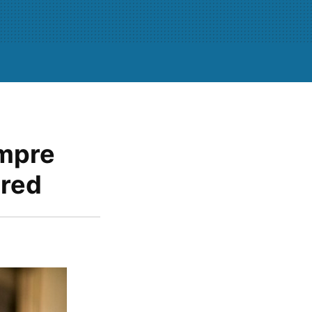
empre
 red