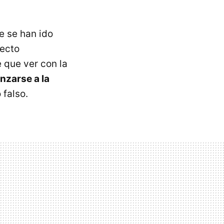
e se han ido
ecto
e que ver con la
anzarse a la
 falso.