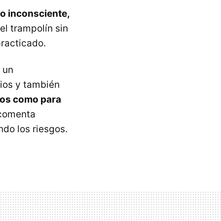
to inconsciente,
l trampolín sin
practicado.
 un
cios y también
tos como para
comenta
do los riesgos.