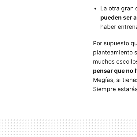
La otra gran
pueden ser a
haber entrena
Por supuesto q
planteamiento s
muchos escollos
pensar que no h
Megías, si tien
Siempre estarás