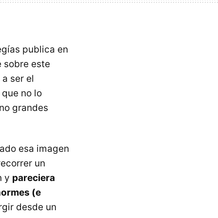
egías publica en
e sobre este
 a ser el
 que no lo
 no grandes
dado esa imagen
recorrer un
n y
pareciera
normes (e
rgir desde un