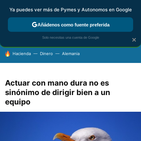
Ya puedes ver más de Pymes y Autonomos en Google
FISCALIDAD Y CONTABILIDAD
KIT DIGITAL
RENTA
AG
Añádenos como fuente preferida
Solo necesitas una cuenta de Google
×
HOY SE HABLA DE
Hacienda
Dinero
Alemania
Actuar con mano dura no es
sinónimo de dirigir bien a un
equipo