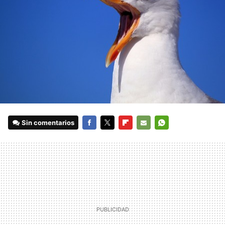
Sin comentarios
FACEBOOK
TWITTER
FLIPBOARD
E-
WHATSAPP
MAIL