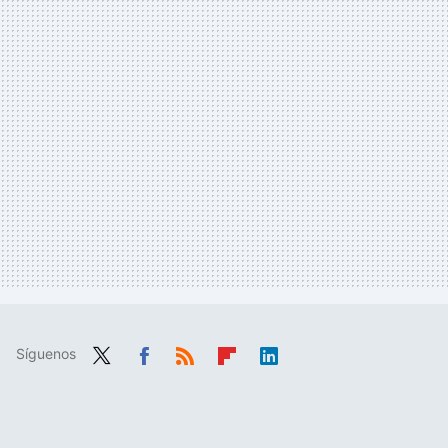
Síguenos
Twit
Fac
RSS
Flip
Link
ter
ebo
boa
edIn