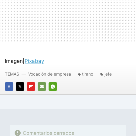
Imagen|
Pixabay
TEMAS
Vocación de empresa
tirano
jefe
FACEBOOK
TWITTER
FLIPBOARD
E-
WHATSAPP
MAIL
Comentarios cerrados