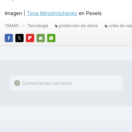
Imagen |
Tima Miroshnichenko
en Pexels
TEMAS
Tecnología
protección de datos
crisis de re
FACEBOOK
TWITTER
FLIPBOARD
E-
WHATSAPP
MAIL
Comentarios cerrados