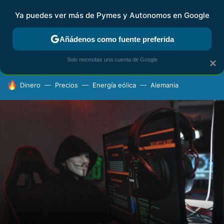
Ya puedes ver más de Pymes y Autonomos en Google
FISCALIDAD Y CONTABILIDAD
KIT DIGITAL
RENTA
AG
Añádenos como fuente preferida
Solo necesitas una cuenta de Google
×
HOY SE HABLA DE
Dinero
Precios
Energía eólica
Alemania