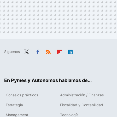
Síguenos
Twit
Fac
RSS
Flip
Link
ter
ebo
boa
edIn
ok
rd
En Pymes y Autonomos hablamos de...
Consejos prácticos
Administración / Finanzas
Estrategia
Fiscalidad y Contabilidad
Management
Tecnología