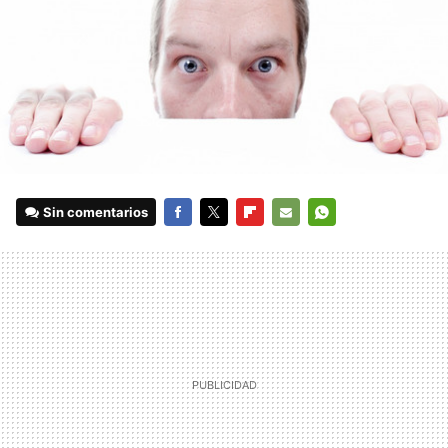
Sin comentarios
FACEBOOK
TWITTER
FLIPBOARD
E-
WHATSAPP
MAIL