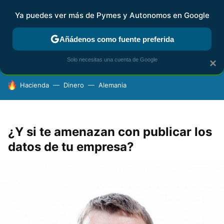
Ya puedes ver más de Pymes y Autonomos en Google
FISCALIDAD Y CONTABILIDAD
KIT DIGITAL
RENTA
AG
Añádenos como fuente preferida
Solo necesitas una cuenta de Google
×
HOY SE HABLA DE
Hacienda
Dinero
Alemania
¿Y si te amenazan con publicar los
datos de tu empresa?