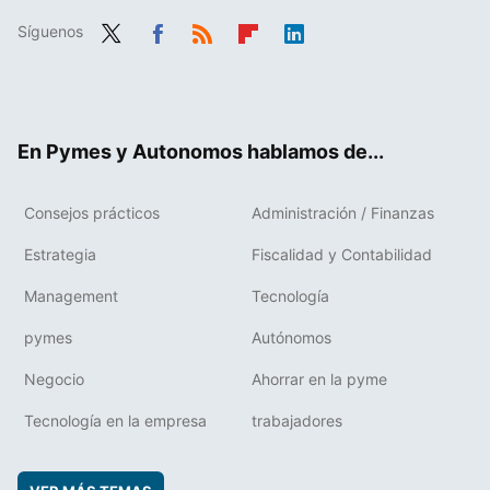
Síguenos
Twit
Fac
RSS
Flip
Link
ter
ebo
boa
edIn
ok
rd
En Pymes y Autonomos hablamos de...
Consejos prácticos
Administración / Finanzas
Estrategia
Fiscalidad y Contabilidad
Management
Tecnología
pymes
Autónomos
Negocio
Ahorrar en la pyme
Tecnología en la empresa
trabajadores