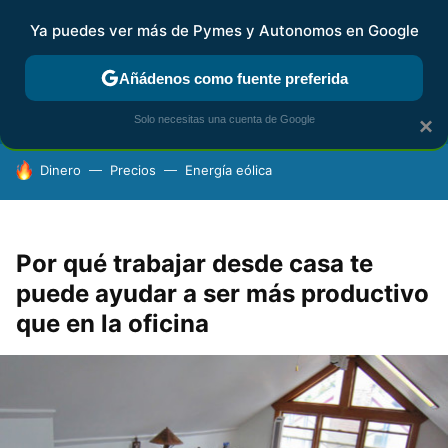
Ya puedes ver más de Pymes y Autonomos en Google
FISCALIDAD Y CONTABILIDAD
KIT DIGITAL
RENTA
AG
Añádenos como fuente preferida
Solo necesitas una cuenta de Google
×
HOY SE HABLA DE
Dinero
Precios
Energía eólica
Por qué trabajar desde casa te
puede ayudar a ser más productivo
que en la oficina