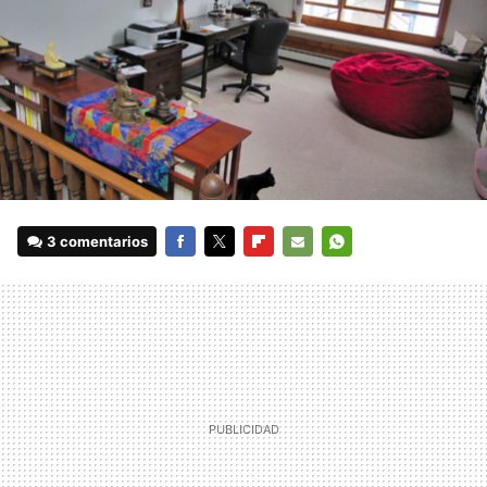
3 comentarios
FACEBOOK
TWITTER
FLIPBOARD
E-
WHATSAPP
MAIL