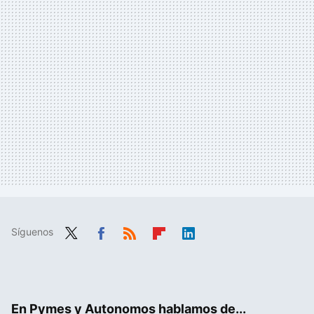
Síguenos
Twit
Fac
RSS
Flip
Link
ter
ebo
boa
edIn
ok
rd
En Pymes y Autonomos hablamos de...