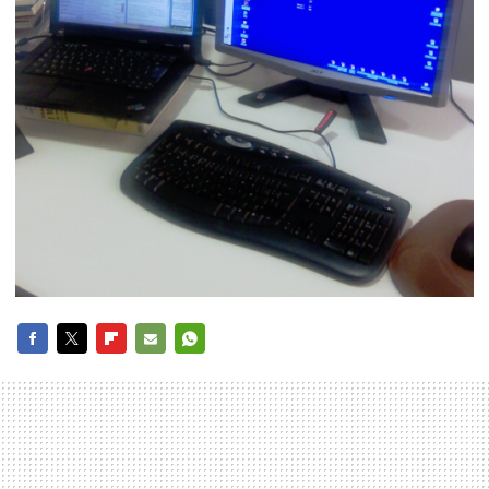
FACEBOOK
TWITTER
FLIPBOARD
E-
WHATSAPP
MAIL