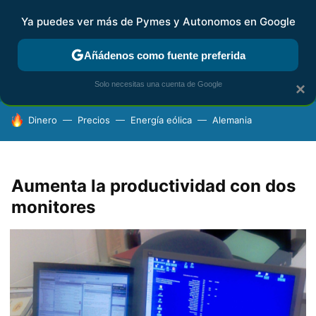
Ya puedes ver más de Pymes y Autonomos en Google
FISCALIDAD Y CONTABILIDAD
KIT DIGITAL
RENTA
AG
Añádenos como fuente preferida
Solo necesitas una cuenta de Google
×
HOY SE HABLA DE
Dinero
Precios
Energía eólica
Alemania
Aumenta la productividad con dos
monitores