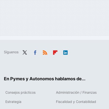
Síguenos
Twit
Fac
RSS
Flip
Link
ter
ebo
boa
edIn
ok
rd
En Pymes y Autonomos hablamos de...
Consejos prácticos
Administración / Finanzas
Estrategia
Fiscalidad y Contabilidad