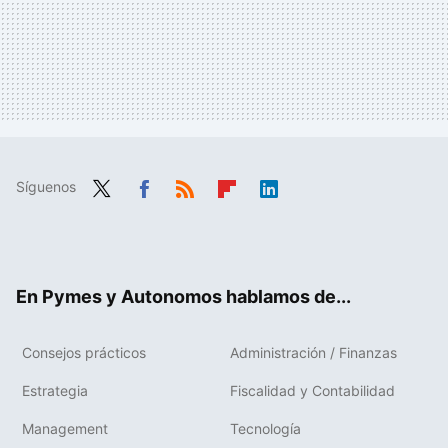
Síguenos
Twit
Fac
RSS
Flip
Link
ter
ebo
boa
edIn
ok
rd
En Pymes y Autonomos hablamos de...
Consejos prácticos
Administración / Finanzas
Estrategia
Fiscalidad y Contabilidad
Management
Tecnología