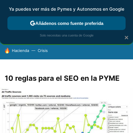
Ya puedes ver más de Pymes y Autonomos en Google
FISCALIDAD Y CONTABILIDAD
KIT DIGITAL
RENTA
AG
Añádenos como fuente preferida
Solo necesitas una cuenta de Google
×
HOY SE HABLA DE
Hacienda
Crisis
10 reglas para el SEO en la PYME