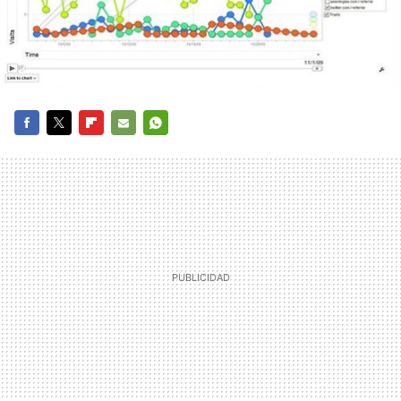
FACEBOOK
TWITTER
FLIPBOARD
E-
WHATSAPP
MAIL