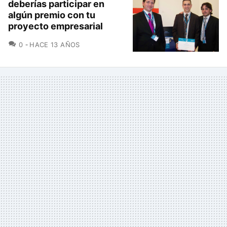
deberías participar en
algún premio con tu
proyecto empresarial
COMENTARIOS
0
HACE 13 AÑOS