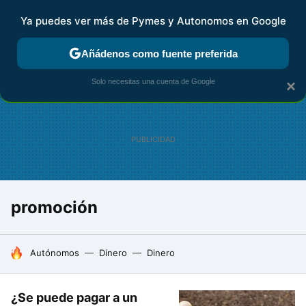
Ya puedes ver más de Pymes y Autonomos en Google
FISCALIDAD Y CONTABILIDAD
KIT DIGITAL
RENTA
AG
Añádenos como fuente preferida
Solo necesitas una cuenta de Google
×
promoción
HOY SE HABLA DE
Autónomos
Dinero
Dinero
¿Se puede pagar a un