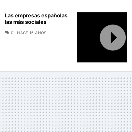
Las empresas españolas
las más sociales
COMENTARIOS
0
HACE 15 AÑOS