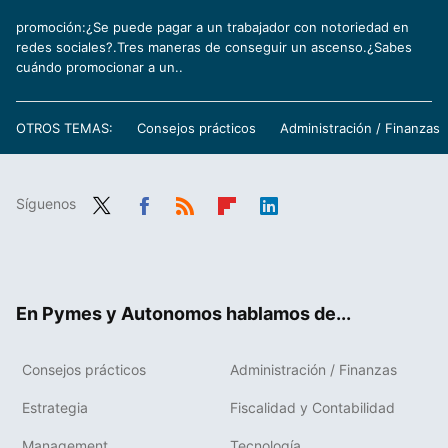
promoción:¿Se puede pagar a un trabajador con notoriedad en
redes sociales?.Tres maneras de conseguir un ascenso.¿Sabes
cuándo promocionar a un..
OTROS TEMAS:
Consejos prácticos
Administración / Finanzas
Síguenos
Twit
Fac
RSS
Flip
Link
ter
ebo
boa
edIn
ok
rd
En Pymes y Autonomos hablamos de...
Consejos prácticos
Administración / Finanzas
Estrategia
Fiscalidad y Contabilidad
Management
Tecnología