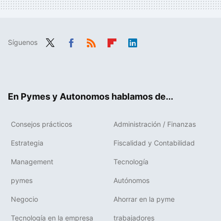
Síguenos
Twit
Fac
RSS
Flip
Link
ter
ebo
boa
edIn
ok
rd
En Pymes y Autonomos hablamos de...
Consejos prácticos
Administración / Finanzas
Estrategia
Fiscalidad y Contabilidad
Management
Tecnología
pymes
Autónomos
Negocio
Ahorrar en la pyme
Tecnología en la empresa
trabajadores