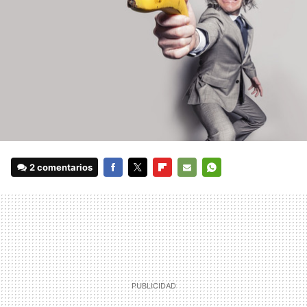
2 comentarios
FACEBOOK
TWITTER
FLIPBOARD
E-
WHATSAPP
MAIL