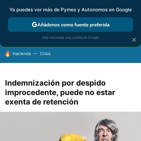
Ya puedes ver más de Pymes y Autonomos en Google
FISCALIDAD Y CONTABILIDAD
KIT DIGITAL
RENTA
AG
Añádenos como fuente preferida
Solo necesitas una cuenta de Google
×
HOY SE HABLA DE
Hacienda
Crisis
Indemnización por despido
improcedente, puede no estar
exenta de retención