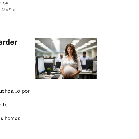
a su
R MÁS »
erder
s
muchos…o por
e te
os hemos