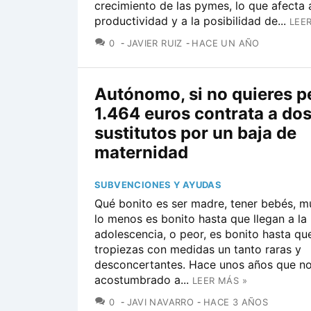
crecimiento de las pymes, lo que afecta 
productividad y a la posibilidad de...
LEE
COMENTARIOS
0
JAVIER RUIZ
HACE UN AÑO
Autónomo, si no quieres p
1.464 euros contrata a do
sustitutos por un baja de
maternidad
SUBVENCIONES Y AYUDAS
Qué bonito es ser madre, tener bebés, 
lo menos es bonito hasta que llegan a la
adolescencia, o peor, es bonito hasta qu
tropiezas con medidas un tanto raras y
desconcertantes. Hace unos años que n
acostumbrado a...
LEER MÁS »
COMENTARIOS
0
JAVI NAVARRO
HACE 3 AÑOS