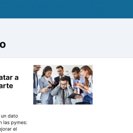
jo
tar a
arte
 un dato
n las pymes:
jorar el