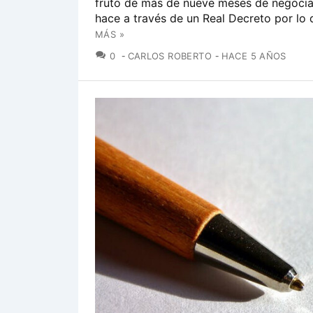
fruto de más de nueve meses de negocia
hace a través de un Real Decreto por lo q
MÁS »
COMENTARIOS
0
CARLOS ROBERTO
HACE 5 AÑOS