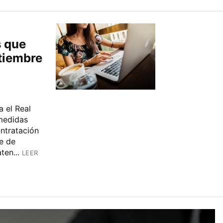
s que
ptiembre
a el Real
medidas
ontratación
ie de
ten...
LEER