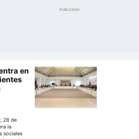
entra en
uientes
n
, 28 de
ra la
 sociales